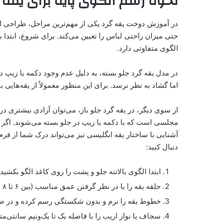
نحوه رسم الگوی پایه برای یقه 
در آموزش دوخت یقه گرد یکی از مهم‌ترین مراحل، طراحی ال
حتی میزان راحتی لباس را تعیین می‌کند. برای شروع، ابتدا بای
الگوی متفاوتی دارد.
در مدل یقه گرد جلو بسته، به دلیل عدم وجود دکمه یا زیپ در
اما گشاد به نظر نرسد. برای این منظور معمولاً از یقه‌هایی
از سوی دیگر، در یقه گرد جلو باز، می‌توان آزادی بیشتری 
مجلسی است که با دکمه یا زیپ در جلو بسته می‌شوند. اگر قصد
آشنایی با ساختار یقه انگلیسی نیز می‌تواند درک شما از فرم‌ده
دنبال کنید:
ابتدا الگوی بالاتنه جلو و پشت را روی کاغذ الگو بکشید.
حلقه یقه را با در نظر گرفتن عمق مناسب (بین ۶ تا ۸ سانتی‌متر در جلو و ۲ تا ۳ سانتی‌متر در پشت) مشخص کنید.
خطوط یقه را نرم و بدون شکستگی رسم کرده و در صو
سجاف یا نوار اریب را با فاصله یک تا یک‌ونیم سانتی‌متر 