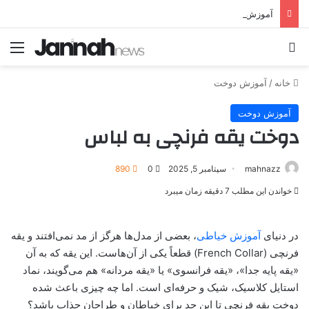
آموزش دوخت و الگو یقه حلزونی جلوبسته و مجلسی
جستجو برای
منو
خانه
/
آموزش دوخت
آموزش دوخت
دوخت یقه فرنچی به لباس
mahnazz
سپتامبر 5, 2025
0
890
خواندن این مطلب 7 دقیقه زمان میبرد
در دنیای
آموزش خیاطی
، بعضی از مدل‌ها هرگز از مد نمی‌افتند و یقه
فرنچی (French Collar) قطعاً یکی از آن‌هاست. این یقه که به آن
«یقه پایه جدا»، «یقه فرانسوی» یا «یقه مردانه» هم می‌گویند، نماد
استایل کلاسیک، شیک و حرفه‌ای است. اما چه چیزی باعث شده
دوخت یقه فرنچی تا این حد برای خیاطان و طراحان جذاب باشد؟